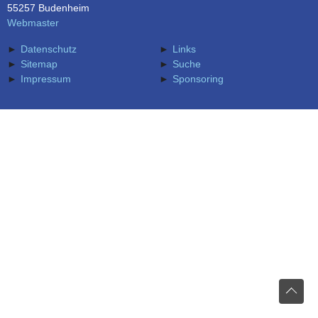
55257 Budenheim
Webmaster
Datenschutz
Links
Sitemap
Suche
Impressum
Sponsoring