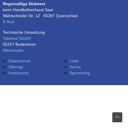
Regionalliga Südwest
beim Handballverband Saar
Wahlschieder Str. 12 66287 Quierschied
E-Mail
Technische Umsetzung
Taketool GmbH
55257 Budenheim
Webmaster
Datenschutz
Links
Sitemap
Suche
Impressum
Sponsoring