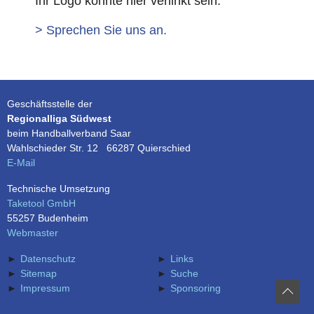
Ihr Logo könnte hier verlinkt sein.
> Sprechen Sie uns an.
Geschäftsstelle der
Regionalliga Südwest
beim Handballverband Saar
Wahlschieder Str. 12 66287 Quierschied
E-Mail
Technische Umsetzung
Taketool GmbH
55257 Budenheim
Webmaster
Datenschutz
Links
Sitemap
Suche
Impressum
Sponsoring