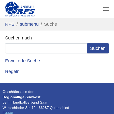
Zum Hauptinhalt springen
Sie sind hier:
RPS
submenu
Suche
Suchformular
Suchen nach
Erweiterte Suche
Regeln
Geschäftsstelle der
Regionalliga Südwest
beim Handballverband Saar
Wahlschieder Str. 12 66287 Quierschied
E-Mail