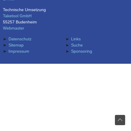
Technische Umsetzung
Taketool GmbH
55257 Budenheim
Webmaster
Datenschutz
Links
Sitemap
Suche
Impressum
Sponsoring