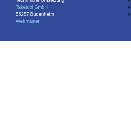
Technische Umsetzung
Taketool GmbH
55257 Budenheim
Webmaster